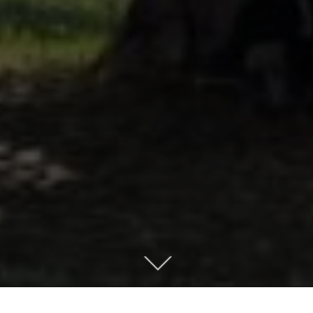
本
文
ま