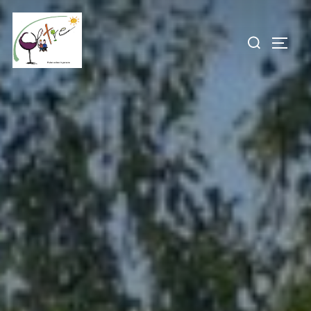
コ
ン
検
サイド
テ
索
ン
対
ツ
象:
へ
ス
キ
ッ
プ